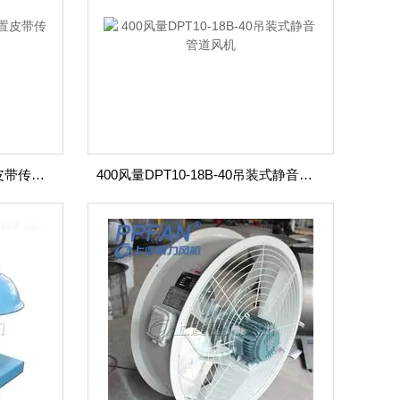
3427m3/hBT35-4.5电机外置皮带传动不锈钢轴流风机
400风量DPT10-18B-40吊装式静音管道风机