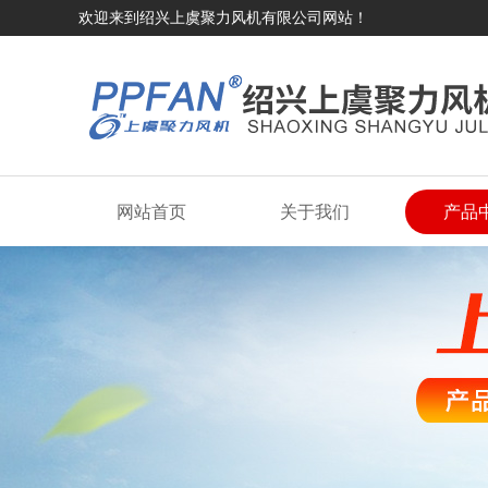
欢迎来到绍兴上虞聚力风机有限公司网站！
网站首页
关于我们
产品