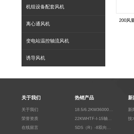
机组设备配套风机
离心通风机
变电站温控轴流风机
诱导风机
关于我们
热销产品
新
关于我们
18.5/6.2KW36000/24000风量双速离心式消防排烟风机
新
荣誉资质
22KWHTF-I-15轴流式高温消防排烟风机
技
在线留言
SDS（R）-8双向可逆式SDS/SDF隧道射流风机