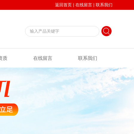
返回首页
|
在线留言
|
联系我们
资质
在线留言
联系我们