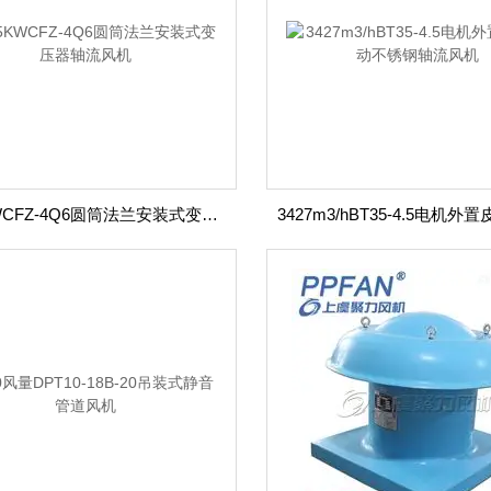
0.25KWCFZ-4Q6圆筒法兰安装式变压器轴流风机