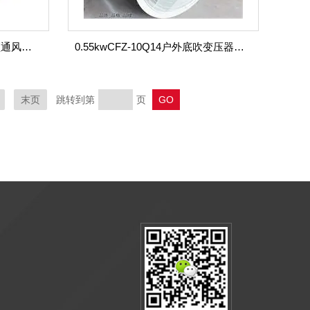
1.5KWBDWT-I-7防爆BT4屋顶通风机轴流排风机
0.55kwCFZ-10Q14户外底吹变压器散热冷却轴流风机
末页
跳转到第
页