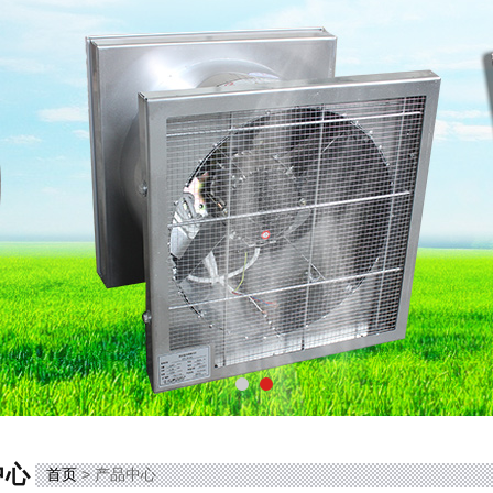
中心
首页
> 产品中心