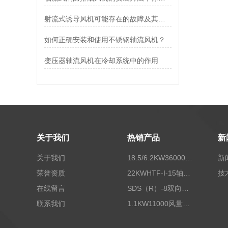
射流式诱导风机可能存在的故障及其处理方法
如何正确安装和使用不锈钢轴流风机？
变压器轴流风机在冷却系统中的作用
关于我们
热销产品
新
关于我们
18.5/6.2KW36000/24000风量双速离心式消防排烟风机
新
荣誉资质
22KWHTF-I-15轴流式高温消防排烟风机
技
在线留言
SDS（R）-8双向可逆式SDS/SDF隧道射流风机
联系我们
1.1KW11000风量FDZ-5.5不锈钢壁式轴流风机