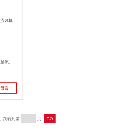
轴流风机
线留言
末页 跳转到第
页