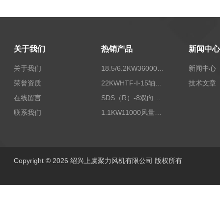
关于我们
热销产品
新闻中心
关于我们
18.5/6.2KW36000/24000风量双速离心式消防排烟风机
新闻中心
荣誉资质
22KWHTF-I-15轴流式高温消防排烟风机
技术文章
在线留言
SDS（R）-8双向可逆式SDS/SDF隧道射流风机
联系我们
1.1KW11000风量FDZ-5.5不锈钢壁式轴流风机
Copyright © 2026 绍兴上虞聚力风机有限公司 版权所有