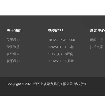
关于我们
热销产品
新闻中心
关于我们
18.5/6.2KW36000/24000风量双速离心式消防排烟风机
新闻中心
荣誉资质
22KWHTF-I-15轴流式高温消防排烟风机
技术文章
在线留言
SDS（R）-8双向可逆式SDS/SDF隧道射流风机
联系我们
1.1KW11000风量FDZ-5.5不锈钢壁式轴流风机
Copyright © 2026 绍兴上虞聚力风机有限公司 版权所有