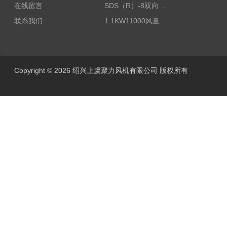
在线留言
SDS（R）-8双向可逆式SDS/SDF隧道射流风机
联系我们
1.1KW11000风量FDZ-5.5不锈钢壁式轴流风机
Copyright © 2026 绍兴上虞聚力风机有限公司 版权所有