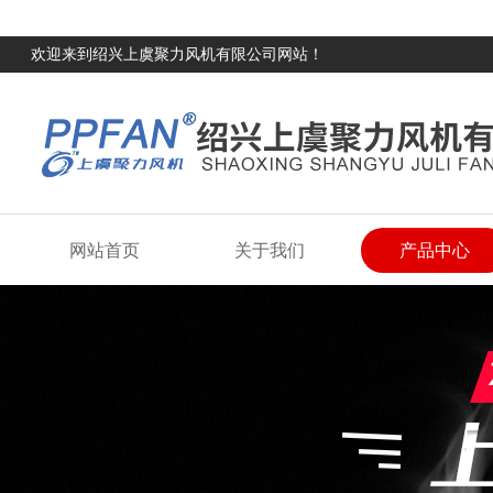
欢迎来到绍兴上虞聚力风机有限公司网站！
网站首页
关于我们
产品中心