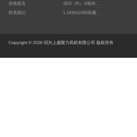
在线留言
SDS（R）-8双向可逆式SDS/SDF隧道射流风机
联系我们
1.1KW11000风量FDZ-5.5不锈钢壁式轴流风机
Copyright © 2026 绍兴上虞聚力风机有限公司 版权所有