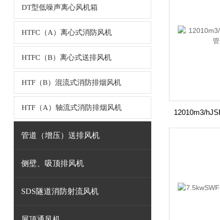
DT型低噪声离心风机箱
HTFC（A）离心式消防风机
HTFC（B）离心式送排风机
HTF（B）混流式消防排烟风机
HTF（A）轴流式消防排烟风机
管道（增压）送排风机
侧壁、吸顶排风机
SDS隧道消防射流风机
屋顶通风机