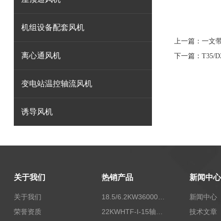
机组设备配套风机
上一篇：
一文
离心通风机
下一篇：
T35
变电站温控轴流风机
诱导风机
关于我们
热销产品
新闻中心
关于我们
18.5/6.2KW36000/24000风量双速离心式消防排烟风机
新闻中心
荣誉资质
22KWHTF-I-15轴流式高温消防排烟风机
技术文章