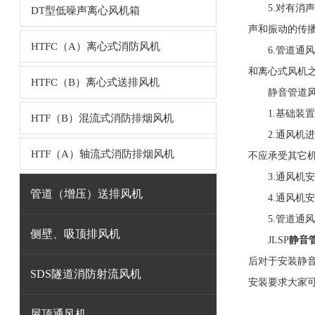
5.对有消声
DT型低噪声离心风机箱
声和振动的传
HTFC（A）离心式消防风机
6.管道通风
和离心式风机
HTFC（B）离心式送排风机
静音管道风机
1.基础装置
HTF（B）混流式消防排烟风机
2.通风机进
HTF（A）轴流式消防排烟风机
不应承受其它
3.通风机安
管道（增压）送排风机
4.通风机安
5.管道通风
侧壁、吸顶排风机
JLSP
静音
后对于安装静
SDS隧道消防射流风机
安装要求大家
屋顶通风机