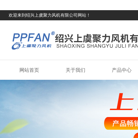
欢迎来到绍兴上虞聚力风机有限公司网站！
网站首页
关于我们
产品中心