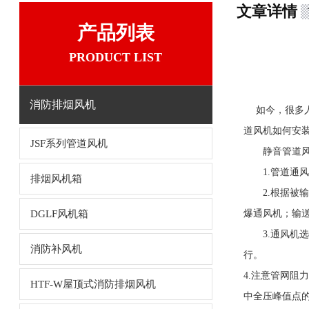
文章详情
产品列表
PRODUCT LIST
消防排烟风机
如今，很多人
道风机如何安
JSF系列管道风机
静音管道风机
1.管道通风
排烟风机箱
2.根据被输
DGLF风机箱
爆通风机；输
3.通风机选
消防补风机
行。
4.注意管网阻
HTF-W屋顶式消防排烟风机
中全压峰值点