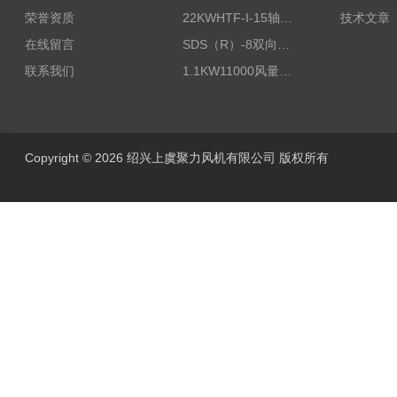
荣誉资质
22KWHTF-I-15轴流式高温消防排烟风机
技术文章
在线留言
SDS（R）-8双向可逆式SDS/SDF隧道射流风机
联系我们
1.1KW11000风量FDZ-5.5不锈钢壁式轴流风机
Copyright © 2026 绍兴上虞聚力风机有限公司 版权所有