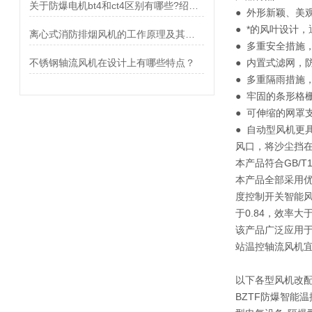
关于防爆电机bt4和ct4区别有哪些?绍兴上虞聚力风机有限公司告诉你
● 外形新颖、美
● *的风叶设计
离心式消防排烟风机的工作原理及其优点介绍
● 多重安全措施
不锈钢轴流风机在设计上有哪些特点？
● 内置式滤网，
● 多重隔雨措施
● 牢固的条形格
● 可伸缩的网罩
● 自动型风机更
风口，将沙尘挡
本产品符合GB/T
本产品全部采用优
度控制开关智能风
于0.84，效率大于
该产品广泛应用
站温控轴流风机宜
以下各型风机改配
BZTF防爆智能温控