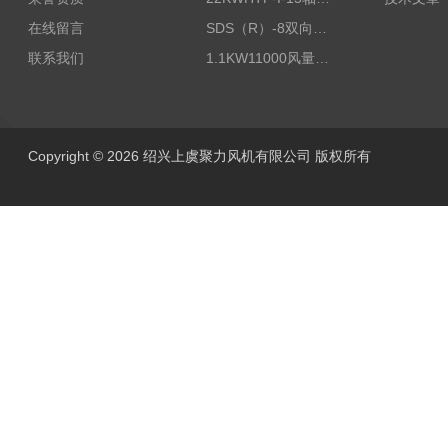
在线留言
SDS（R）-8双向可逆式SDS/SDF隧道射流风机
联系我们
1.1KW11000风量FDZ-5.5不锈钢壁式轴流风机
Copyright © 2026 绍兴上虞聚力风机有限公司 版权所有