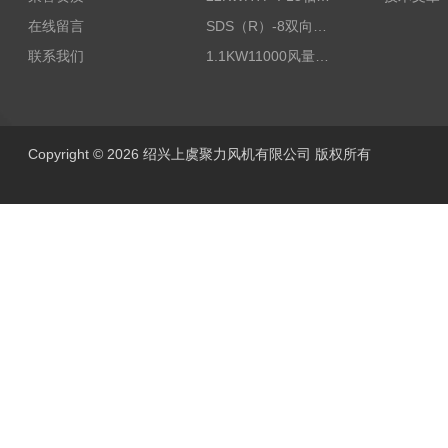
在线留言
SDS（R）-8双向可逆式SDS/SDF隧道射流风机
联系我们
1.1KW11000风量FDZ-5.5不锈钢壁式轴流风机
Copyright © 2026 绍兴上虞聚力风机有限公司 版权所有