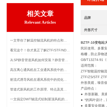
相关文章
品牌
Relevant Articles
外形尺寸
一文带你了解温控轴流风机的特点和功能
BZTF-10变电
民区使用。多重
看完这个！你才真正了解ZTF/STF/NDF温控风机
格栅，防止异物
GB/T13274
JLSP静音管道风机如何安装？静音管道风机安装步骤详解
适用范围：
高压离心通风机在工业通风系统中的应用
ZTF智能温控轴
ZTF/ZS/S
射流式诱导风机在通风系统中的优化设计
外形美观，噪音
产品特点：
管道式新风机的工作原理、特点及其安装方法介绍
● 外形新颖、美
一文搞定DWT轴流式铝制屋顶风机的性能特点
● *的风叶设计
● 多重安全措施