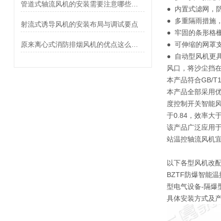
管道式轴流风机的安装需要注意哪些事项？
● 内置式滤网，
● 多重隔雨措施
射流式诱导风机的安装布局与调试要点
● 牢固的条形格
原来离心式消防排烟风机的优点这么多！
● 可伸缩的网罩
● 自动型风机更
风口，将沙尘挡
本产品符合GB/T
本产品全部采用优
度控制开关智能风
于0.84，效率大于
该产品广泛应用
站温控轴流风机宜
以下各型风机改配
BZTF防爆智能温控
型电气设备-隔爆型
具体安装方式及