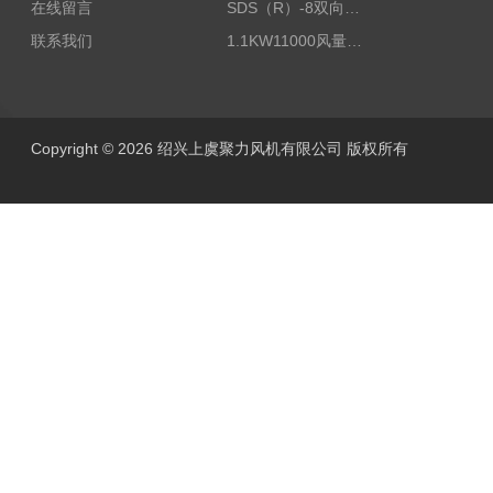
在线留言
SDS（R）-8双向可逆式SDS/SDF隧道射流风机
联系我们
1.1KW11000风量FDZ-5.5不锈钢壁式轴流风机
Copyright © 2026 绍兴上虞聚力风机有限公司 版权所有