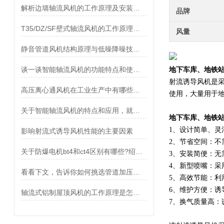
解析边墙轴流风机的工作原理及安装注意事项
品牌
T35/DZ/SF壁式轴流风机的工作原理和安装前检查事项介绍
风量
静音管道风机结构原理与低噪降噪技术解析
谈一谈智能轴流风机的功能特点和使用方法
地下车库、地铁
射流诱导风机是
高压离心通风机在工业生产中有哪些应用场景？
使用，大量用于
关于智能轴流风机的特点和应用，就差你不知道了
地下车库、地铁
1、设计简单、灵
影响射流式诱导风机性能的主要因素
2、节省空间：不
关于防爆电机bt4和ct4区别有哪些?绍兴上虞聚力风机有限公司告诉你
3、安装简便：
4、新型喷嘴：
看看下文，告诉你如何挑选管道加压风机
5、高效节能：
6、维护方便：
轴流式铝制屋顶风机的工作原理是怎样的？
7、换气质量高：