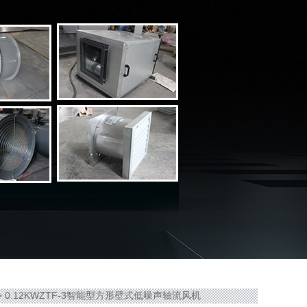
> 0.12KWZTF-3智能型方形壁式低噪声轴流风机