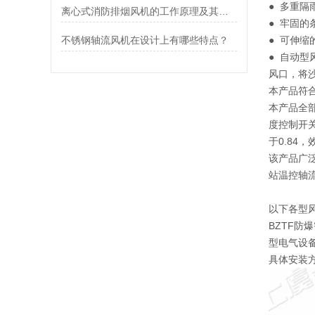
● 多重
离心式消防排烟风机的工作原理及其优点介绍
● 牢固
不锈钢轴流风机在设计上有哪些特点？
● 可伸
● 自动
风口，将
本产品符合
本产品全
度控制开关
于0.84，
该产品广
站温控轴
以下各型风
BZTF防爆
型电气设备
具体安装