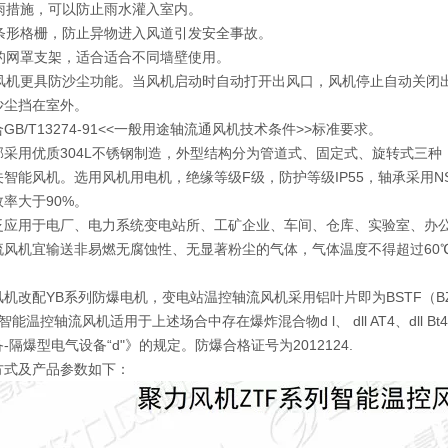
隔雨措施，可以防止雨水灌入室内。
的条形格栅，防止异物进入风道引发安全事故。
缩的网罩支架，适合适合不同墙壁使用。
型风机更具防沙尘功能。当风机启动时自动打开出风口，风机停止自动关闭
沙尘挡在室外。
GB/T13274-91<<一般用途轴流通风机技术条件>>标准要求。
部采用优质304L不锈钢制造，外型结构分为管道式、固定式、旋转式三
智能风机。选用风机用电机，绝缘等级F级，防护等级IP55，轴承采用NS
效率大于90%。
泛应用于电厂、电力系统变电站所、工矿企业、车间、仓库、实验室、办
流风机宜输送非易燃无腐蚀性、无显著粉尘的气体，气体温度不得超过60
机改配YB系列防爆电机，变电站温控轴流风机采用铝叶片即为BSTF（B
智能温控轴流风机适用于上述场合中存在爆炸混合物d l、 dll AT4、dll 
-隔爆型电气设备“d"》的规定。防爆合格证号为2012124.
方式及产品参数如下：