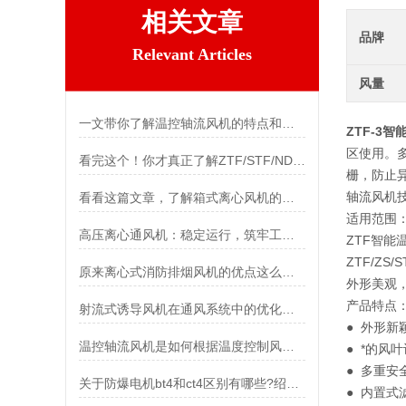
相关文章
品牌
Relevant Articles
风量
一文带你了解温控轴流风机的特点和功能
ZTF-3
区使用。
看完这个！你才真正了解ZTF/STF/NDF温控风机
栅，防止
轴流风机
看看这篇文章，了解箱式离心风机的安装方法
适用范围
高压离心通风机：稳定运行，筑牢工业通风安全防线
ZTF智
ZTF/Z
原来离心式消防排烟风机的优点这么多！
外形美观
产品特点
射流式诱导风机在通风系统中的优化设计
● 外形
温控轴流风机是如何根据温度控制风扇转速的？
● *的
● 多重
关于防爆电机bt4和ct4区别有哪些?绍兴上虞聚力风机有限公司告诉你
● 内置式