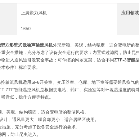
上虞聚力风机
应用领域
1650
智能型方形壁式低噪声轴流风机
外形新颖、美观，结构稳定，适合变电所的整
多重安全措施，充分考虑了设备安全运行的要求；内置式过滤网，防止昆
异物进入通风道引发安全事故；可伸缩的网罩支架，适合不同
ZTF-3智
技术条件》标准要求。
：
能温控轴流风机适用SF6开关室、变压器室、仓库、地下室等需要通风换气
S/STF ZTF智能温控风机是根据变电站、药厂、实验室等对环境温湿度
，噪音低，操作方便等特点。
：
新颖、美观、结构稳固，适合变电所的整洁风格。
风叶设计，通风量更大，噪音却更小，适合居民区使用。
安全措施，充分考虑了设备安全运行的要求。
滤网，防止昆虫进入。