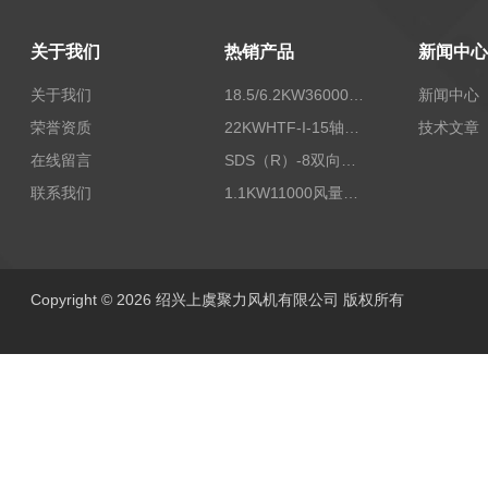
关于我们
热销产品
新闻中心
关于我们
18.5/6.2KW36000/24000风量双速离心式消防排烟风机
新闻中心
荣誉资质
22KWHTF-I-15轴流式高温消防排烟风机
技术文章
在线留言
SDS（R）-8双向可逆式SDS/SDF隧道射流风机
联系我们
1.1KW11000风量FDZ-5.5不锈钢壁式轴流风机
Copyright © 2026 绍兴上虞聚力风机有限公司 版权所有