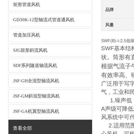
矩形管道风机
品牌
GD30K-12型轴流式管道通风机
风量
管道加压风机
SWF(B)-I-2.
SWF基本结
SJG鼓形斜流风机
。筒形有
状
根据气流子
SDF系列隧道轴流风机
有效率高、
JSF-GH全混型轴流风机
广泛用于写
气，工业和
JSF-GM斜混型轴流风机
1.噪声低
A声级可降低
JSF-GA机翼型轴流风机
风系统中可
2.适用范围
查看全部
心风机，可