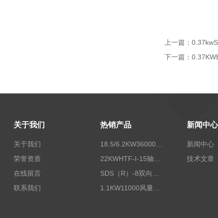
上一篇：
0.37k
下一篇：
0.37K
关于我们
热销产品
新闻中心
关于我们
18.5/6.2KW36000/24000风量双速离心式消防排烟风机
新闻中心
荣誉资质
22KWHTF-I-15轴流式高温消防排烟风机
技术文章
在线留言
SDS（R）-8双向可逆式SDS/SDF隧道射流风机
联系我们
1.1KW11000风量FDZ-5.5不锈钢壁式轴流风机