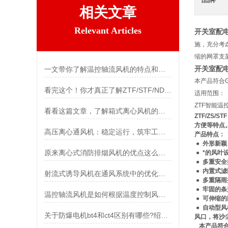
相关文章
Relevant Articles
开关室配
施，充分考
缩的网罩支
开关室配
一文带你了解温控轴流风机的特点和功能
本产品符合G
看完这个！你才真正了解ZTF/STF/NDF温控风机
适用范围：
ZTF智能
看看这篇文章，了解箱式离心风机的安装方法
ZTF/ZS/ST
方便等特点
高压离心通风机：稳定运行，筑牢工业通风安全防线
产品特点：
● 外形新
原来离心式消防排烟风机的优点这么多！
● *的风
●
多重安全
● 内置式
射流式诱导风机在通风系统中的优化设计
● 多重隔
● 牢固的
温控轴流风机是如何根据温度控制风扇转速的？
● 可伸缩
● 自动型
关于防爆电机bt4和ct4区别有哪些?绍兴上虞聚力风机有限公司告诉你
风口，将沙
本产品符