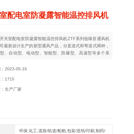
室配电室防凝露智能温控排风机
开关室配电室防凝露智能温控排风机ZTF系列低噪音通风机
司最新设计生产的新型通风产品，分直道式和弯道式两种，
型、自动型、电动型、智能型、防爆型、高速型等多个系
品经众多电力公司的使用，获得了一致肯定和好评。本产品
用于电力系统变电站SF6开关室、GIS室、仓库、地下室等
2023-05-16
风的场合。
：1715
质：生产厂家
环保,化工,道路/轨道/船舶,包装/造纸/印刷,制药/