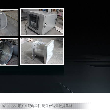
> BZTF-5/G开关室配电室防凝露智能温控排风机