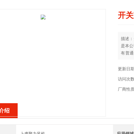
开关
描述：
是本公
有普通
列，产
主要适
更新日期：
需要通
访问次数
厂商性
介绍
上虞聚力风机
应用领域