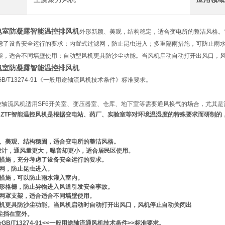
电室防凝露智能温控排风机
外形新颖、美观，结构稳定，适合变电所的整洁风格。
虑了设备安全运行的要求；内置式过滤网，防止昆虫进入；多重隔雨措施，可防止雨
架，适合不同墙壁使用；自动型风机更具防沙尘功能。当风机启动自动打开出风口，
电室防凝露智能温控排风机
B/T13274-91《一般用途轴流风机技术条件》标准要求。
温控轴流风机适用SF6开关室、变压器室、仓库、地下室等需要通风换气的场合，尤其
F
ZTF
智能温控风机是根据变电站、药厂、实验室等对环境温湿度的特殊要求而研制的
。
颖、美观、结构稳固
，
适合变电所的整洁风格
。
叶设计，通风量更大，噪音却更小，适合居民区使用
。
措施，充分考虑了设备安全运行的要求
。
滤网，防止昆虫进入
。
雨措施，可以防止雨水灌入室内
。
条形格栅，防止异物进入风道引发安全事故
。
的网罩支架，适合适合不同墙壁使用
。
风机更具防沙尘功能。当风机启动时自动打开出风口，风机停止自动关闭出
尘挡在室外
。
合
GB/T13274-91<<一般用途轴流通风机技术条件>>标准要求。