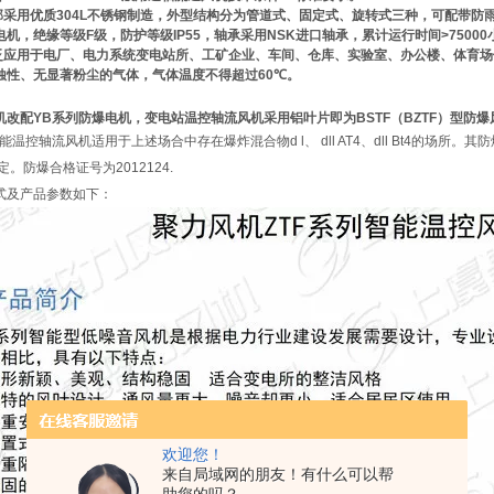
部采用优质
304L
不锈钢制造，外型结构分为管道式、固定式、旋转式三种，可配带防
电机，
绝缘等级
F级，防护等级IP55
，
轴承采用
NSK进口轴承，累计运行时间>75000
应用于电厂、电力系统变电站所、工矿企业、车间、仓库、实验室、办公楼、体育场
蚀性、无显著粉尘的气体，气体温度不得超过
60℃。
机改配YB系列防爆电机，
变电站温控轴流风机
采用铝叶片即为BSTF（BZTF）型防
智能温控轴流风机适用于上述场合中存在爆炸混合物d l、 dll AT4、dll Bt4的场所。
定。防爆合格证号为2012124.
式及产品参数如下：
欢迎您！
来自局域网的朋友！有什么可以帮