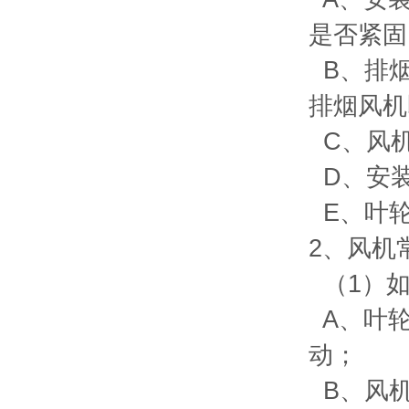
是否紧固
B
、排
排烟风机
C
、风
D
、安
E
、叶
2
、风机
（
1
）
A
、叶
动；
B
、风