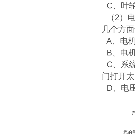
C
、叶
（
2
）
几个方面
A
、电
B
、电
C
、系
门打开太
D
、电
您的