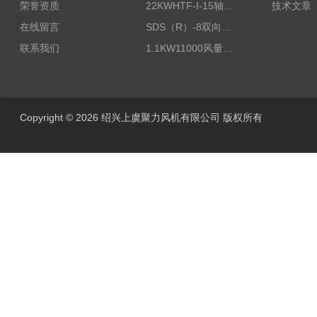
荣誉资质
22KWHTF-I-15轴流式高温消防排烟风机
技术文章
在线留言
SDS（R）-8双向可逆式SDS/SDF隧道射流风机
联系我们
1.1KW11000风量FDZ-5.5不锈钢壁式轴流风机
Copyright © 2026 绍兴上虞聚力风机有限公司 版权所有