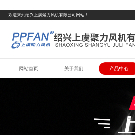
欢迎来到绍兴上虞聚力风机有限公司网站！
网站首页
关于我们
产品中心