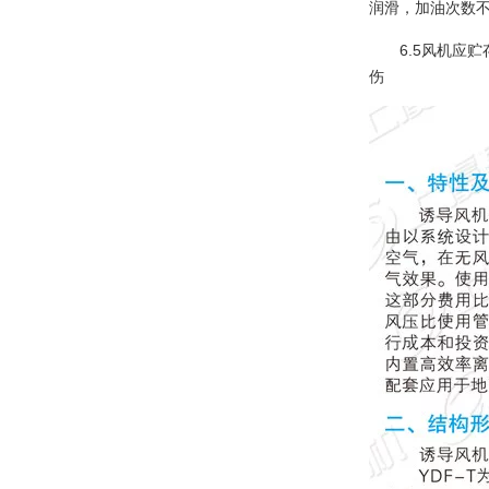
润滑，加油次数不
6.5风机应
伤