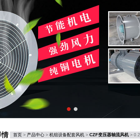
详情
首页
>
产品中心
>
机组设备配套风机
>
CZF变压器轴流风机
> 0