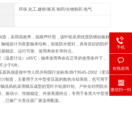
环保,化工,建材/家具,制药/生物制药,电气
制造，采用高效率，低噪声叶型，该叶轮采用优质防锈铝板材
。轴端设计为双套轴承结构，加装防水密封，具有良好的防护
手机
性能稳定、运行可靠、使用寿命长等特点。
度（温度计法）≤95℃；轴承使用寿命在正常的使用条件下，
不少于5年。
在线咨询
风扇是按中华人民共和国行业标准JB/T9545-2002《变压
标准设计制造，主要用于大中型变压器的散热冷却系统，也可用于
器专用轴流风机采用模压成型的宽叶片铝质叶轮、户外全封闭防水
微信扫一扫
量轻、振动小、性能稳定、外形美观特点，专用于各类大中型变
风扇》，已被广大变压器厂家选用配套。