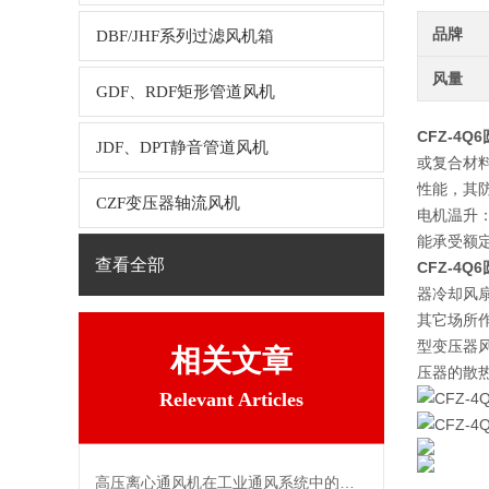
品牌
DBF/JHF系列过滤风机箱
风量
GDF、RDF矩形管道风机
CFZ-4
JDF、DPT静音管道风机
或复合材
性能，其
CZF变压器轴流风机
电机温升
能承受额
查看全部
CFZ-4
器冷却风扇
其它场所作
型变压器
相关文章
压器的散热
Relevant Articles
高压离心通风机在工业通风系统中的应用