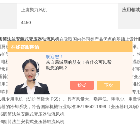
上虞聚力风机
应用领域
4450
Q6圆筒法兰安装式变压器轴流风机
在吸取国内外同类产品优点的基础上设计
料翼形叶片制造，配套电机为低噪声电动机。电机轴承为双密封电机轴承
防护等级达IP55，适用于户外使用。因此，该产品具有噪声低、效率高、
欢迎您！
：电机采用B级绝缘，定子绕组的温升限值（电阻法）≤45K，轴承允许温
来自局域网的朋友！有什么可以帮
助您的吗？
定负载连续运行，其使用寿命为10年，并能保证在*次大修前安全运行时间
Q6圆筒法兰安装式变压器轴流风机
是一种低噪声高效能的新型产品，CFZ变压器
用三相异步电动机技术条件》和JB/T9642-1999《变压器风扇》等
吹排风使用，其噪声比传统产品平均降低3-10db(A)。BF系列变压
风机专用电机（防护等级为IP55）。具有风量大、噪声低、耗电少、重
器的冷却系统，符合国家机械行业标准JB/T9642-1999《变压器用