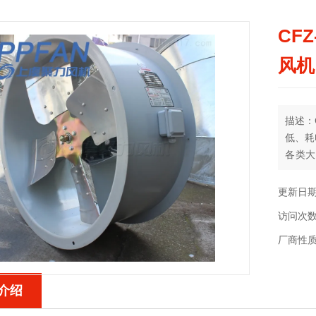
CF
风机
描述：
低、耗
各类大
JB/
套。
更新日期：
访问次数
厂商性
介绍