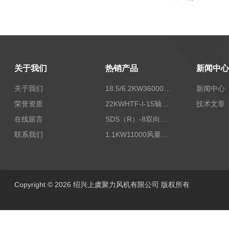
关于我们
热销产品
新闻中心
关于我们
18.5/6.2KW36000/24000风量双速离心式消防排烟风机
新闻中心
荣誉资质
22KWHTF-I-15轴流式高温消防排烟风机
技术文章
在线留言
SDS（R）-8双向可逆式SDS/SDF隧道射流风机
联系我们
1.1KW11000风量FDZ-5.5不锈钢壁式轴流风机
Copyright © 2026 绍兴上虞聚力风机有限公司 版权所有