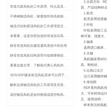
2.出风方向 RD
管道式新风机的工作原理、特点及其安装方法介绍
四、产品结构特
1.机壳
不锈钢轴流风机：耐腐蚀性和高效能的理想选择
机壳采用优质镀
2.叶轮
轴流式铝制屋顶风机的工作原理是怎样的？
叶轮采用按三元
来看看，这是你想知道的管道加压风机吗？
构可靠、强度大
3.轴承
静音管道风机在建筑通风系统中的应用
选用进口轴承，
4.主轴
静音管道风机结构原理与低噪降噪技术解析
风机轴采用40C
高、刚性好。
看看这篇文章，了解箱式离心风机的安装方法
5.出风口法兰
SDS/SDF隧道射流风机原来可以用于这些地方！
法兰采用镀锌钢
6.传动部
解析边墙轴流风机的工作原理及安装注意事项
RDF系列风机传
大、可长时间运
温控轴流风机是如何根据温度控制风扇转速的？
五、使用说明：
样本所示的风机