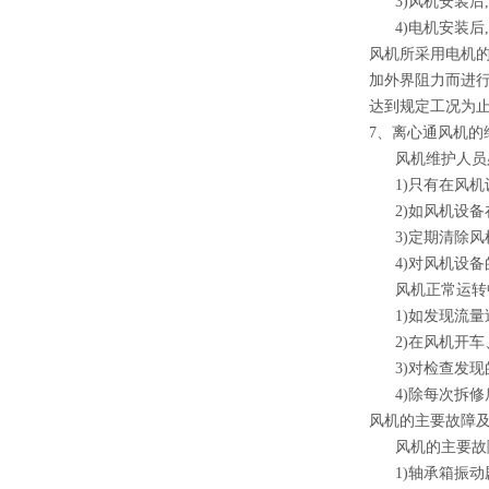
3)风机安装后,
4)电机安装后,
风机所采用电机的
加外界阻力而进行
达到规定工况为止
7、离心通风机的
风机维护人员必
1)只有在风机
2)如风机设备
3)定期清除风
4)对风机设备
风机正常运转中
1)如发现流量过
2)在风机开车、
3)对检查发现
4)除每次拆修
风机的主要故障及
风机的主要故障
1)轴承箱振动