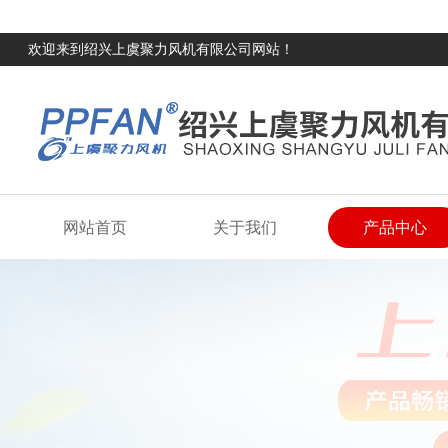
欢迎来到绍兴上虞聚力风机有限公司网站！
网站首页
关于我们
产品中心