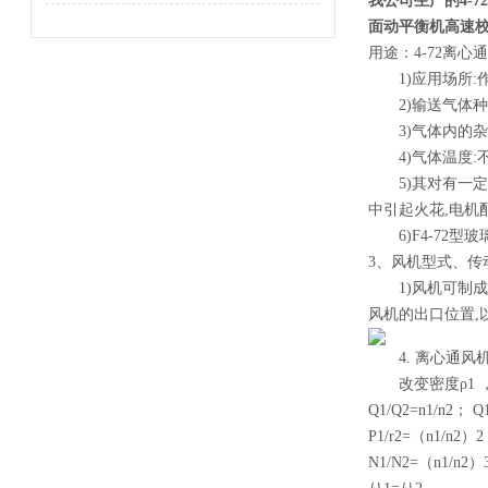
我公司生产的
4-
面动平衡机高速校
用途：4-72离
1)应用场所:作
2)输送气体种类
3)气体内的杂质
4)气体温度:不
5)其对有一定浓
中引起火花,电机
6)F4-72型
3、风机型式、传
1)风机可制成左
风机的出口位置,
4. 离心通风
改变密度ρ1 ，
Q1/Q2=n1/n2； Q
P1/r2=（n1/n2）2
N1/N2=（n1/n2）