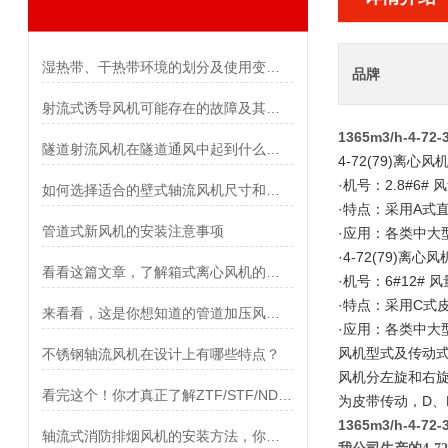
湿热带、干热带环境的划分及使用变压器轴流风机电机应采取的措施
品牌
射流式诱导风机可能存在的故障及其处理方法
1365m3/h-4-
隧道射流风机在隧道通风中起到什么作用？
4-72(79)离心风
·机号：2.8#6# 风
如何选择适合的壁式轴流风机尺寸和功率？
·特点：采用A式
管道式新风机的安装注意事项
·应用：各类中大
·4-72(79)离心风
看看这篇文章，了解箱式离心风机的安装方法
·机号：6#12# 风量
·特点：采用C式
来看看，这是你想知道的管道加压风机吗？
·应用：各类中大
风机型式及传动
不锈钢轴流风机在设计上有哪些特点？
风机分左旋和右旋
看完这个！你才真正了解ZTF/STF/NDF温控风机
为皮带传动，D、
1365m3/h-4-
轴流式消防排烟风机的安装方法，你值得收藏