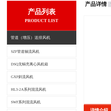
产品详情
产品列表
PRODUCT LIST
管道（增压）送排风机
SZF管道轴流风机
DSQ无蜗壳离心风机箱
GXF斜流风机
HL3-2A系列混流风机
SWF系列混流风机
详情介绍