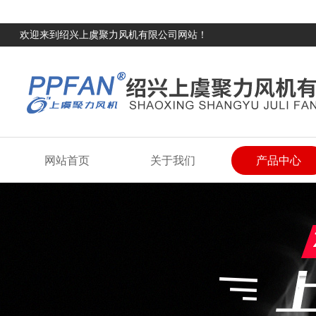
欢迎来到绍兴上虞聚力风机有限公司网站！
网站首页
关于我们
产品中心