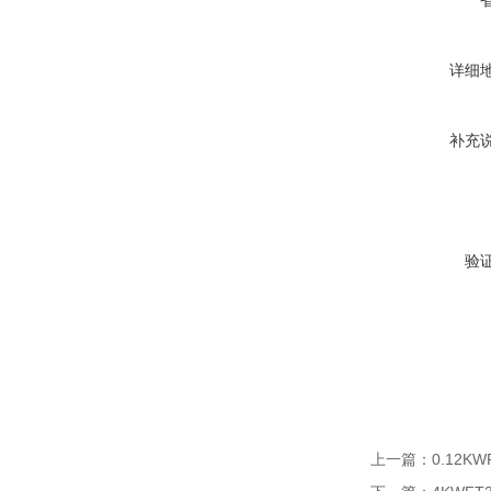
详细
补充
验
上一篇：
0.12K