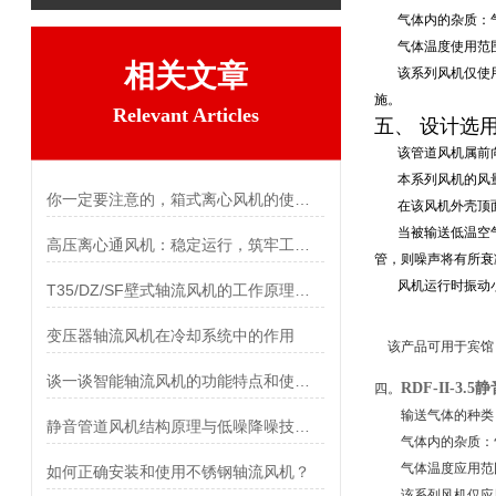
气体内的杂质：气体
气体温度使用范围：
相关文章
该系列风机仅使用
施。
Relevant Articles
五、 设计选
该管道风机属前向
本系列风机的风量
你一定要注意的，箱式离心风机的使用细节
在该风机外壳顶面
当被输送低温空气
高压离心通风机：稳定运行，筑牢工业通风安全防线
管，则噪声将有所衰
风机运行时振动小
T35/DZ/SF壁式轴流风机的工作原理和安装前检查事项介绍
变压器轴流风机在冷却系统中的作用
该产品可用于宾馆，
谈一谈智能轴流风机的功能特点和使用方法
RDF-II-
四。
输送气体的种类：
静音管道风机结构原理与低噪降噪技术解析
气体内的杂质：气体
气体温度应用范围：
如何正确安装和使用不锈钢轴流风机？
该系列风机仅应用