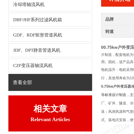
冷却塔轴流风机
品牌
DBF/JHF系列过滤风机箱
转速
GDF、RDF矩形管道风机
00.75kw户外
JDF、DPT静音管道风机
片制造，配套电机为
用。因此，该产品具
CZF变压器轴流风机
电机温升：电机采用
行，其使用寿命为
10
查看全部
0.75kw户外变压
等标准设计制造，主
厂、矿井、隧道、冷
相关文章
送；风洞风源和气垫船
Relevant Articles
式、落地式安装，便