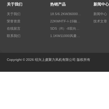
关于我们
热销产品
新闻中心
关于我们
18.5/6.2KW36000/24000风量双速离心式消防排烟风机
新闻中心
荣誉资质
22KWHTF-I-15轴流式高温消防排烟风机
技术文章
在线留言
SDS（R）-8双向可逆式SDS/SDF隧道射流风机
联系我们
1.1KW11000风量FDZ-5.5不锈钢壁式轴流风机
Copyright © 2026 绍兴上虞聚力风机有限公司 版权所有