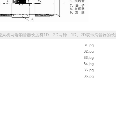
流风机两端消音器长度有1D、2D两种，1D、2D表示消音器的