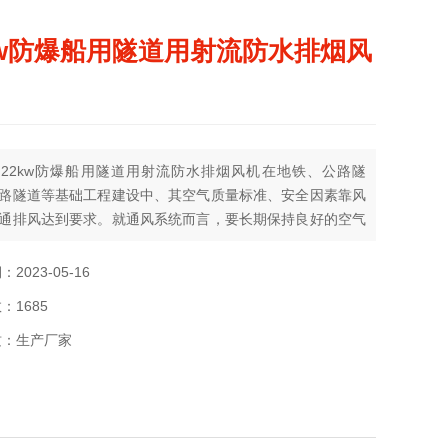
kw防爆船用隧道用射流防水排烟风
22kw防爆船用隧道用射流防水排烟风机在地铁、公路隧
路隧道等基础工程建设中、其空气质量标准、安全因素靠风
通排风达到要求。就通风系统而言，要长期保持良好的空气
否则对人体有害，如图说明。SDS射流风机主要用于公路及
道的纵向通风系统中，风机一般悬挂在隧道顶部或两侧，不
2023-05-16
通面积，不需另外修建风道。土建造价低，是一种很经济的
：1685
式
质：生产厂家