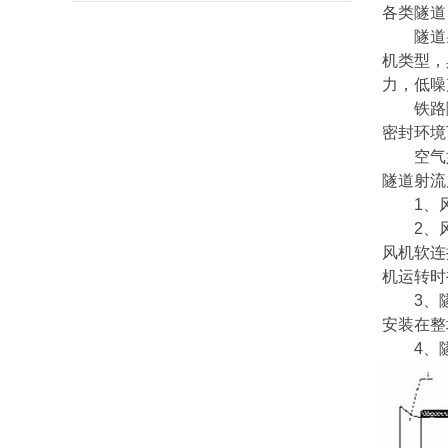
各类隧道
隧道
机类型，
力，低噪
铁路
密封环境
空气
隧道射流
1、
2、
风机软连
机运转时
3、
安装在整
4、