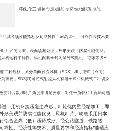
环保,化工,道路/轨道/船舶,制药/生物制药,电气
产品其各项性能指标及耐腐蚀性、耐高温性、可靠性等技术要
证叶片径向间隙，表面喷塑处理，外形美观且防腐性能优良。
的风机运转平稳性。风机配套全封闭鼠笼式电机，绝缘等级H
流器]二种规格，又分单向射流风机（SDS）和可逆式（双向）
极为重要，SDS(R)可逆式射流风机有电子式和机械式二种切换
以通过改变叶片数和叶片角度来满足要求，对任一负载和工况均可选
国进口用机床旋压翻边成形，叶轮优内壁经精加工，即
外形美观并防腐性能优良，风机叶片、轮毂采用日本
行铝合金高（低）压铸成形。经公路隧道、铁路隧
可靠性、经济性等技术、质量要求和经济指标*能适应