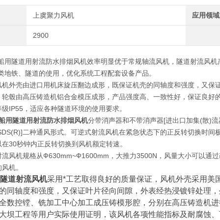
上虞聚力风机
应用领域
2900
爆船用隧道用射流防水排烟风机
效率明显优于常规轴流风机，隧道射流风机
各类地铁、隧道的使用，优化系统工程配套设备产品。
风机外壳由进口用机床旋压翻边成形，既保证机壳的同轴度和强度，又保
、轮毂由高压铸造机铝合金模压成形，产品强度高、一致性好，保证良好
级IP55，适应各种隧道环境的使用要求。
爆船用隧道用射流防水排烟风机
分带消声器和不带消声器[进出口加集(散)
SDS(R)]二种通风形式。可逆式射流风机在紧急状态下的正反转切换时间
以在30秒钟内正反转切换到风机额定转速。
射流风机规格从Ф630mm~Ф1600mm，大推力3500N，风量大小可
的风机。
S隧道射流风机
采用*工艺取得良好的质量保证，风机外壳采用美
的同轴度和强度，又保证叶片径向间隙，外表经热浸镀锌处理，
全数控镗、铣加工中心加工成压铸模形腔，分别在高压铸造机进
大坝工程等用户实际使用证明，该风机各项性能指标及耐腐蚀、