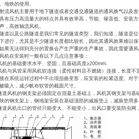
、地铁的使用。
射流风机主要用于地下隧道或者交通交通隧道的通风换气以及发
具有压力高流量大的特点并具有效率高，节能、噪音低、安装方
声，高效轴流风机。
隧道以及公路隧道是我们常见的隧道类型，我们知道，隧道是位
下进行，尤其是不少隧道长度都比较长，因此其通风效果难以保
如果无法得到充分的置换会产生严重的生产事故，因此需要通风
风机在安装时一般有以下几点注意事项：
风机的基础要求水平、坚固，且基础高度≥200mm.
风机与风管采用风机软连接（柔性材料且不燃烧）连接，长度不宜
接在系统运转过程中不出现扭曲变形，应安装的松紧适度。对于
被吸入，减少帆布软管的截面尺寸。
隧道风机的钢支架必须固定在混凝土基础上，风机其钢支架与基
块的钢支架上，钢地架安装在基础顶部的减振垫上，减振垫用多
隧道风机出口的管径只能变大、不能变小，出风口要安装防虫网