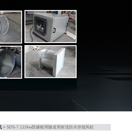
机
> SDS-7.122kw防爆船用隧道用射流防水排烟风机