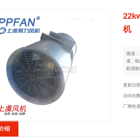
22
机
描述：
道、铁
机强制
质量，
铁路隧
更新日期：
占用交
访问次数
通风方
厂商性
介绍