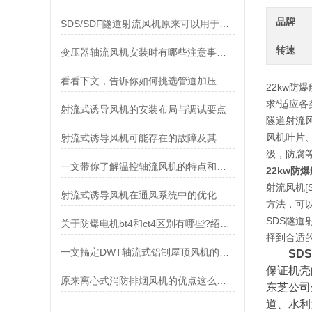
品牌
SDS/SDF隧道射流风机原来可以用于这些地方！
转速
变压器轴流风机安装时有哪些注意事项？
看看下文，告诉你如何挑选管道加压风机
22kw防
求*适应
射流式诱导风机的安装布局与调试要点
隧道射流
风机叶片
射流式诱导风机可能存在的故障及其处理方法
级，防腐等
一文带你了解温控轴流风机的特点和功能
22kw防
射流风机[
射流式诱导风机在通风系统中的优化设计
方法，可
SDS隧道
关于防爆电机bt4和ct4区别有哪些?绍兴上虞聚力风机有限公司告诉你
择到合适
一文搞定DWT轴流式铝制屋顶风机的性能特点
SD
保证机壳
原来离心式消防排烟风机的优点这么多！
东芝公司
道、水利