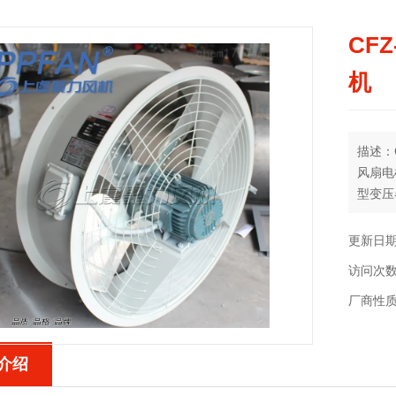
CF
机
描述：
风扇电
型变压
全铜防
更新日期：
访问次数
厂商性
介绍