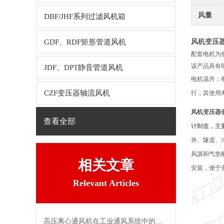
风量
DBF/JHF系列过滤风机箱
风机变压
GDF、RDF矩形管道风机
配套电机为
该产品具有
JDF、DPT静音管道风机
电机温升：
CZF变压器轴流风机
行，其使用
风机变压器
查看全部
计制造，主
井、隧道、
风源和气垫船
相关文章
安装，便于
Relevant Articles
高压离心通风机在工业通风系统中的应用