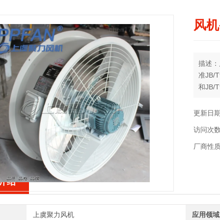
风机
描述：
准JB
和JB
型变压
声比传
更新日期：
访问次数
厂商性
介绍
上虞聚力风机
应用领域