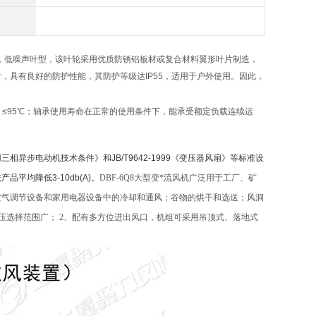
，低噪声叶型，该叶轮采用优质防锈铝板材或复合材料翼形叶片制造，
封，具有良好的防护性能，其防护等级达
IP55
，适用于户外使用。因此，
）
≤
95
℃
；轴承使用寿命在正常的使用条件下，能承受额定负载连续运
用三相异步电动机技术条件》和JB/T9642-1999《变压器风扇》等标准设
均降低3-10db(A)。
DBF-6Q8大型变*流风机广泛用于工厂、矿
空气调节设备和家用电器设备中的冷却和通风；谷物的烘干和选送；风洞
、风压选择范围广； 2、配有多方位进出风口，机组可采用吊顶式、落地式