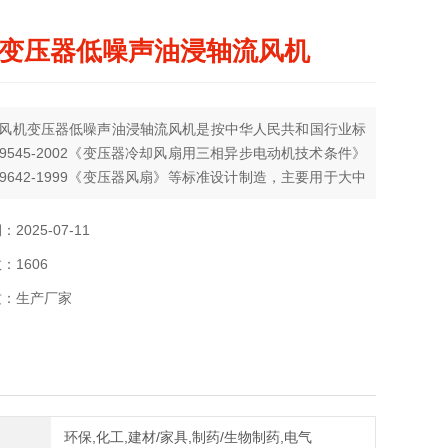
变压器低噪声油浸轴流风机
风机变压器低噪声油浸轴流风机是按中华人民共和国行业标
/T9545-2002《变压器冷却风扇用三相异步电动机技术条件》
/T9642-1999《变压器风扇》等标准设计制造，主要用于大中
器的散热冷却系统，也可用于其它场所作吹排风使用，其噪
统产品平均降低3-10db（A）。
2025-07-11
：1606
质：生产厂家
环保,化工,建材/家具,制药/生物制药,电气