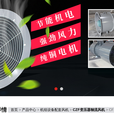
详情
首页
>
产品中心
>
机组设备配套风机
>
CZF变压器轴流风机
> C