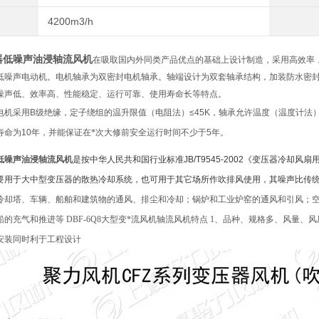
4200m3/h
器低噪声油浸轴流风机
在吸取国内外同类产品优点的基础上设计制造，采用高效率
低噪声电动机。电机轴承为双密封电机轴承。轴端设计为双套轴承结构，加装防水密
噪声低、效率高、性能稳定、运行可靠、使用寿命长等特点。
电机采用
B
级绝缘，定子绕组的温升限值（电阻法）
≤
45K
，轴承允许温度（温度计法
寿命为
10
年，并能保证在*次大修前安全运行时间不少于
5
年。
低噪声油浸轴流风机
是按中华人民共和国行业标准JB/T9545-2002《变压器冷却风扇
要用于大中型变压器的散热冷却系统，也可用于其它场所作吹排风使用，其噪声比传统产品平
冷却塔、车辆、船舶和建筑物的通风、排尘和冷却；锅炉和工业炉窑的通风和引风；
的充气和推进等 DBF-6Q8大型变*流风机轴流风机特点 1、品种、规格多、风量
安装同时利于工程设计