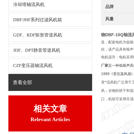
冷却塔轴流风机
品牌
风量
DBF/JHF系列过滤风机箱
物
DBF-10Q轴
GDF、RDF矩形管道风机
造，配套电机为低噪
此，该产品具有噪声
JDF、DPT静音管道风机
电机温升：电机采用
CZF变压器轴流风机
厂家
是
一种低噪声高效
1999《变压器风扇
查看全部
变*流风机广泛用于
风；谷物的烘干和选送
口，机组可采用吊顶
相关文章
Relevant Articles