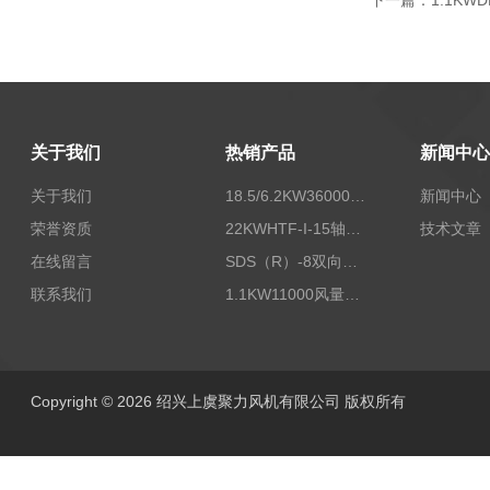
下一篇：
1.1K
关于我们
热销产品
新闻中心
关于我们
18.5/6.2KW36000/24000风量双速离心式消防排烟风机
新闻中心
荣誉资质
22KWHTF-I-15轴流式高温消防排烟风机
技术文章
在线留言
SDS（R）-8双向可逆式SDS/SDF隧道射流风机
联系我们
1.1KW11000风量FDZ-5.5不锈钢壁式轴流风机
Copyright © 2026 绍兴上虞聚力风机有限公司 版权所有