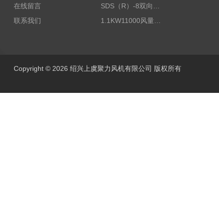
在线留言
SDS（R）-8双向可逆式SDS/SDF隧道射流风机
联系我们
1.1KW11000风量FDZ-5.5不锈钢壁式轴流风机
Copyright © 2026 绍兴上虞聚力风机有限公司 版权所有