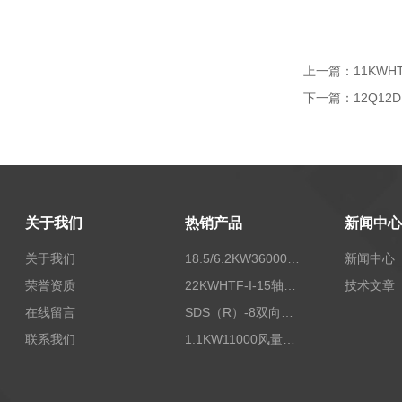
上一篇：
11KWH
下一篇：
12Q12
关于我们
热销产品
新闻中心
关于我们
18.5/6.2KW36000/24000风量双速离心式消防排烟风机
新闻中心
荣誉资质
22KWHTF-I-15轴流式高温消防排烟风机
技术文章
在线留言
SDS（R）-8双向可逆式SDS/SDF隧道射流风机
联系我们
1.1KW11000风量FDZ-5.5不锈钢壁式轴流风机