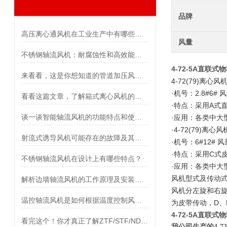
品牌
高压离心通风机在工业生产中有哪些应用场景？
风量
不锈钢轴流风机：耐腐蚀性和高效能的理想选择
4-72-5A直联
来看看，这是你想知道的管道加压风机吗？
4-72(79)离心风
·机号：2.8#6# 风
看看这篇文章，了解箱式离心风机的安装方法
·特点：采用A式
谈一谈智能轴流风机的功能特点和使用方法
·应用：各类中大
·4-72(79)离心风
射流式诱导风机可能存在的故障及其处理方法
·机号：6#12# 风量
·特点：采用C式
不锈钢轴流风机在设计上有哪些特点？
·应用：各类中大
风机型式及传动
解析边墙轴流风机的工作原理及安装注意事项
风机分左旋和右旋
温控轴流风机是如何根据温度控制风扇转速的？
为皮带传动，D、
4-72-5A直联
看完这个！你才真正了解ZTF/STF/NDF温控风机
我公司生产的
4-