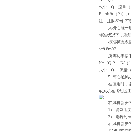
式中：Q—流量（m
P—全压（Pa）; 
注：注脚符号“2
风机性能一般均
标准状况下，则
标准状况系指大气压
a=9.8m/s2.
所需功率按下
N=（Q·P）·K/（10
式中：Q-—流量
5. 离心通风
在使用时，常常
或风机在飞动区
在风机新安装后
1） 管网阻力实
2） 选择时未考
在风机新安装后
1)利用节流装