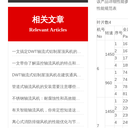
该产品详细性能
性能规范表
相关文章
叶片数4
Relevant Articles
机号
全
转速
序号
No
Pa
1
16
2
16
一文搞定DWT轴流式铝制屋顶风机的性能特点
1450
3
17
一文带你了解温控轴流风机的特点和功能
4
18
6
1
74
DWT轴流式铝制屋顶风机在建筑通风系统中的应用
2
74
960
管道式轴流风机的安装需要注意哪些事项？
3
78
4
81
不锈钢轴流风机：耐腐蚀性和高效能的理想选择
1
22
2
22
有关智能轴流风机，你肯定想知道这些！
1450
3
23
离心式消防排烟风机的性能优化与节能技术
4
24
7