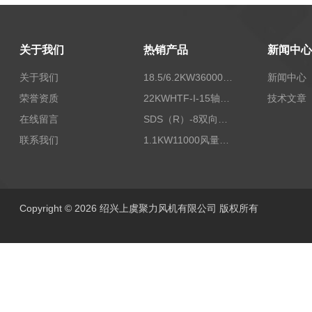
关于我们
热销产品
新闻中心
关于我们
18.5/6.2KW36000/24000风量双速离心式消防排烟风机
新闻中心
荣誉资质
22KWHTF-I-15轴流式高温消防排烟风机
技术文章
在线留言
SDS（R）-8双向可逆式SDS/SDF隧道射流风机
联系我们
1.1KW11000风量FDZ-5.5不锈钢壁式轴流风机
Copyright © 2026 绍兴上虞聚力风机有限公司 版权所有