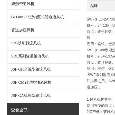
矩形管道风机
品牌
GD30K-12型轴流式管道通风机
SWF(HL3-2A
机号：3#-13# 风量:
管道加压风机
特点：锥形轮毂、
压
SJG鼓形斜流风机
应用：宾馆、饭
SWF(B)-I/II型混
SDF系列隧道轴流风机
机号：2.5#-13.5#
特点：锥形轮毂
应用：宾馆、饭
JSF-GH全混型轴流风机
SWF系列混流风
和排风之用。SW
JSF-GM斜混型轴流风机
道加压，
JSF-GA机翼型轴流风机
1 风机机构紧凑
使用方便的特点
查看全部
2噪声低：该风机