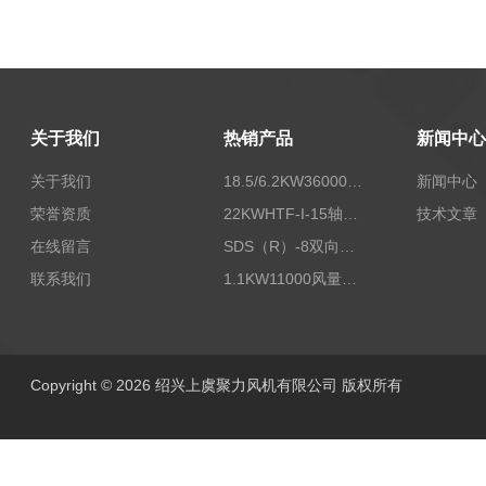
关于我们
热销产品
新闻中心
关于我们
18.5/6.2KW36000/24000风量双速离心式消防排烟风机
新闻中心
荣誉资质
22KWHTF-I-15轴流式高温消防排烟风机
技术文章
在线留言
SDS（R）-8双向可逆式SDS/SDF隧道射流风机
联系我们
1.1KW11000风量FDZ-5.5不锈钢壁式轴流风机
Copyright © 2026 绍兴上虞聚力风机有限公司 版权所有