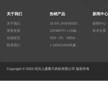
关于我们
热销产品
新闻中心
关于我们
18.5/6.2KW36000/24000风量双速离心式消防排烟风机
新闻中心
荣誉资质
22KWHTF-I-15轴流式高温消防排烟风机
技术文章
在线留言
SDS（R）-8双向可逆式SDS/SDF隧道射流风机
联系我们
1.1KW11000风量FDZ-5.5不锈钢壁式轴流风机
Copyright © 2026 绍兴上虞聚力风机有限公司 版权所有