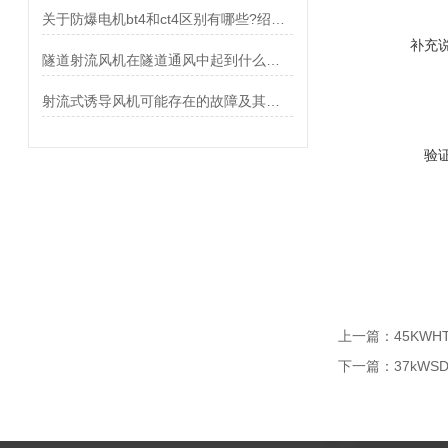
关于防爆电机bt4和ct4区别有哪些?绍兴上虞聚力风机有限公司告诉你
补充
隧道射流风机在隧道通风中起到什么作用？
射流式诱导风机可能存在的故障及其处理方法
验
上一篇：
45KWH
下一篇：
37kW